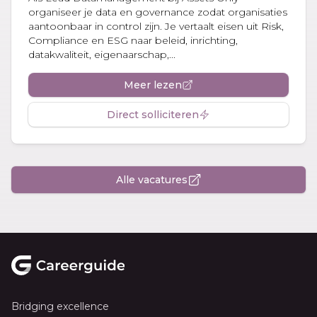
organiseer je data en governance zodat organisaties
aantoonbaar in control zijn. Je vertaalt eisen uit Risk,
Compliance en ESG naar beleid, inrichting,
datakwaliteit, eigenaarschap,...
Meer lezen
Direct solliciteren
Alle vacatures
Footer
Bridging excellence