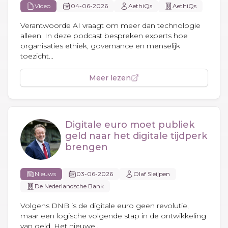
Video
04-06-2026
AethiQs
AethiQs
Verantwoorde AI vraagt om meer dan technologie
alleen. In deze podcast bespreken experts hoe
organisaties ethiek, governance en menselijk
toezicht...
Meer lezen
Digitale euro moet publiek
geld naar het digitale tijdperk
brengen
Nieuws
03-06-2026
Olaf Sleijpen
De Nederlandsche Bank
Volgens DNB is de digitale euro geen revolutie,
maar een logische volgende stap in de ontwikkeling
van geld. Het nieuwe...