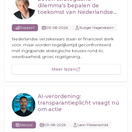
dilemma’s bepalen de
toekomst van Nederlandse
verzekeraars
Rapport
03-08-2026
Rutger Hagendoorn
Nederlandse verzekeraars staan er financieel sterk
voor, maar worden tegelijkertijd geconfronteerd
met ingrijpende strategische keuzes rond AI,
weerbaarheid, groei, regelgeving...
Meer lezen
AI-verordening:
transparantieplicht vraagt nú
om actie
Nieuws
03-08-2026
Leon Flikkenschild