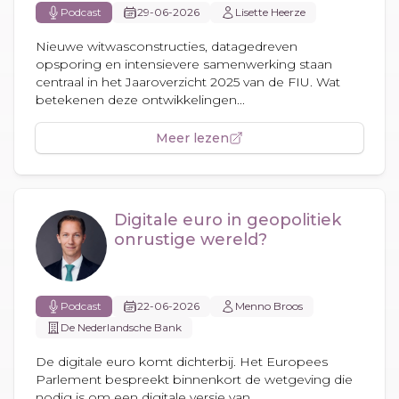
Podcast
29-06-2026
Lisette Heerze
Nieuwe witwasconstructies, datagedreven
opsporing en intensievere samenwerking staan
centraal in het Jaaroverzicht 2025 van de FIU. Wat
betekenen deze ontwikkelingen...
Meer lezen
Digitale euro in geopolitiek
onrustige wereld?
Podcast
22-06-2026
Menno Broos
De Nederlandsche Bank
De digitale euro komt dichterbij. Het Europees
Parlement bespreekt binnenkort de wetgeving die
nodig is om een digitale versie van...