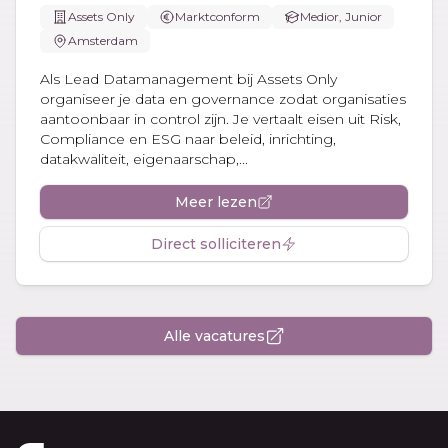
Assets Only
Marktconform
Medior, Junior
Amsterdam
Als Lead Datamanagement bij Assets Only
organiseer je data en governance zodat organisaties
aantoonbaar in control zijn. Je vertaalt eisen uit Risk,
Compliance en ESG naar beleid, inrichting,
datakwaliteit, eigenaarschap,...
Meer lezen
Direct solliciteren
Alle vacatures
Footer