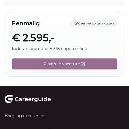
Eenmalig
Geen verborgen kosten
€ 2.595,-
Inclusief promotie + 365 dagen online.
Plaats je vacature
Footer
Bridging excellence