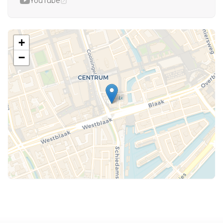
YouTube
+
−