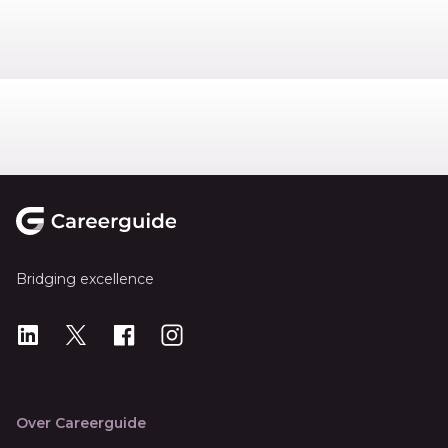
Footer
Bridging excellence
LinkedIn
X
X
Instagram
Over Careerguide