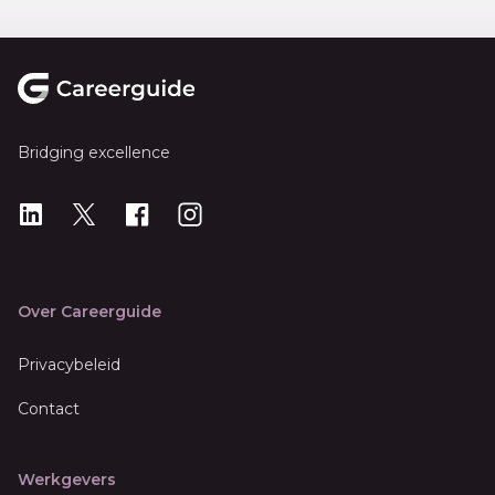
Footer
Bridging excellence
LinkedIn
X
X
Instagram
Over Careerguide
Privacybeleid
Contact
Werkgevers