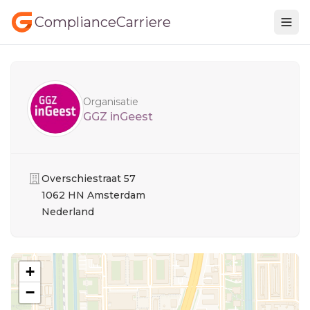
ComplianceCarriere
Sidebar
Organisatie
GGZ inGeest
Organisatie
Overschiestraat 57
1062 HN Amsterdam
Nederland
+
−