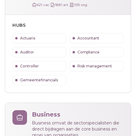
621
vac.
1881
art.
959
org.
HUBS
Actuaris
Accountant
Auditor
Compliance
Controller
Risk management
Gemeentefinancials
Business
Business omvat de sectorspecialisten die
direct bijdragen aan de core business en
groei van organisaties.