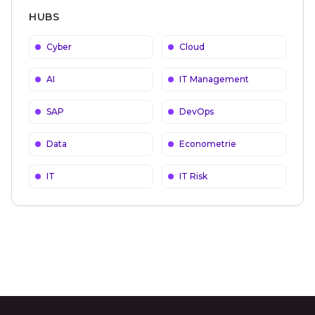
HUBS
Cyber
Cloud
AI
IT Management
SAP
DevOps
Data
Econometrie
IT
IT Risk
Footer