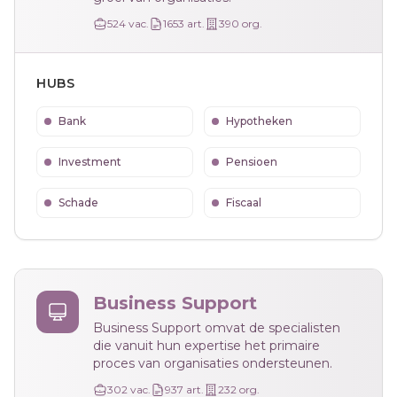
524
vac.
1653
art.
390
org.
HUBS
Bank
Hypotheken
Investment
Pensioen
Schade
Fiscaal
Business Support
Business Support omvat de specialisten
die vanuit hun expertise het primaire
proces van organisaties ondersteunen.
302
vac.
937
art.
232
org.