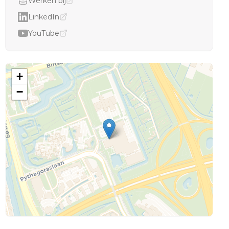
Werken bij
LinkedIn
YouTube
+
−