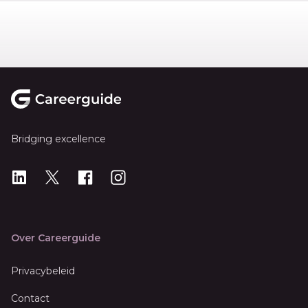
Footer
Bridging excellence
LinkedIn
X
X
Instagram
Over Careerguide
Privacybeleid
Contact