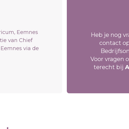
ricum, Eemnes
Heb je nog v
ctie van Chief
contact o
n Eemnes via de
Bedrijfso
Voor vragen o
terecht bij
A