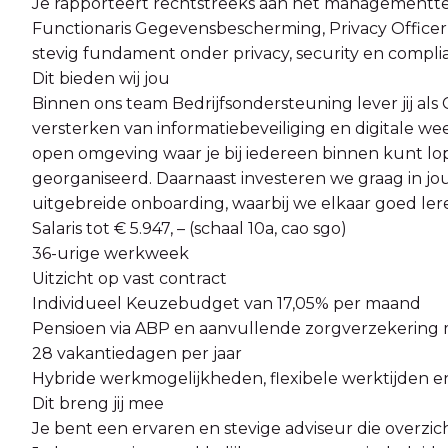
Je rapporteert rechtstreeks aan het managementt
Functionaris Gegevensbescherming, Privacy Officer
stevig fundament onder privacy, security en compli
Dit bieden wij jou
Binnen ons team Bedrijfsondersteuning lever jij als
versterken van informatiebeveiliging en digitale weer
open omgeving waar je bij iedereen binnen kunt lo
georganiseerd. Daarnaast investeren we graag in jo
uitgebreide onboarding, waarbij we elkaar goed lere
Salaris tot € 5.947, – (schaal 10a, cao sgo)
36-urige werkweek
Uitzicht op vast contract
Individueel Keuzebudget van 17,05% per maand
Pensioen via ABP en aanvullende zorgverzekering 
28 vakantiedagen per jaar
Hybride werkmogelijkheden, flexibele werktijden e
Dit breng jij mee
Je bent een ervaren en stevige adviseur die overzi