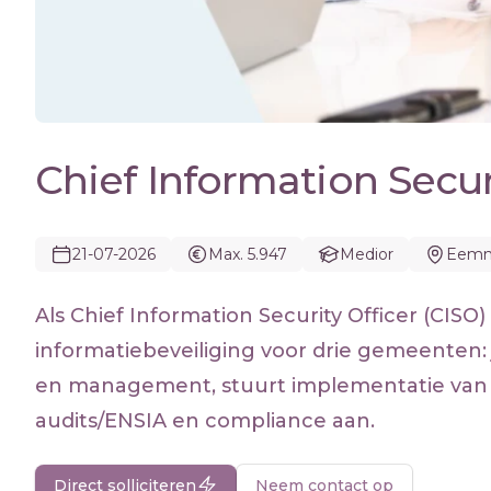
Chief Information Securi
21-07-2026
Max. 5.947
Medior
Eemn
Als Chief Information Security Officer (CISO
informatiebeveiliging voor drie gemeenten: j
en management, stuurt implementatie van 
audits/ENSIA en compliance aan.
Direct solliciteren
Neem contact op