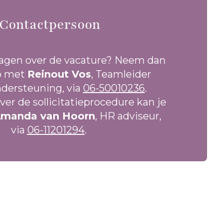
Contactpersoon
ragen over de vacature? Neem dan
p met
Reinout Vos
, Teamleider
ndersteuning, via
06-50010236
.
ver de sollicitatieprocedure kan je
manda van Hoorn
, HR adviseur,
via
06-11201294
.