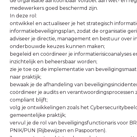
de organisatie aantoonbaar voldoet aan wet- en re
medewerkers goed beschermd zijn.
In deze rol:
ontwikkel en actualiseer je het strategisch informati
informatiebeveiligingsplan, zodat de organisatie geri
adviseer je directie, management en bestuur over in
onderbouwde keuzes kunnen maken;
begeleid en coördineer je informatierisicoanalyses e
inzichtelijk en beheersbaar worden;
zie je toe op de implementatie van beveiligingsmaa
naar praktijk;
bewaak je de afhandeling van beveiligingsincidente
coördineer je audits en verantwoordingsprocessen 
compliant blijft;
volg je ontwikkelingen zoals het Cybersecuritybeel
gemeentelijke praktijk;
vervul je de rol van beveiligingsfunctionaris voor 
PNIK/PUN (Rijbewijzen en Paspoorten).