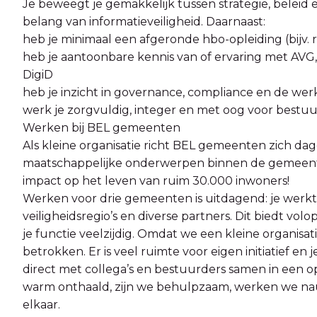
Je beweegt je gemakkelijk tussen strategie, beleid
belang van informatieveiligheid. Daarnaast:
heb je minimaal een afgeronde hbo-opleiding (bij
heb je aantoonbare kennis van of ervaring met AVG,
DigiD
heb je inzicht in governance, compliance en de wer
werk je zorgvuldig, integer en met oog voor bestuu
Werken bij BEL gemeenten
Als kleine organisatie richt BEL gemeenten zich da
maatschappelijke onderwerpen binnen de gemeen
impact op het leven van ruim 30.000 inwoners!
Werken voor drie gemeenten is uitdagend: je werkt 
veiligheidsregio’s en diverse partners. Dit biedt v
je functie veelzijdig. Omdat we een kleine organisatie
betrokken. Er is veel ruimte voor eigen initiatief en 
direct met collega’s en bestuurders samen in een 
warm onthaald, zijn we behulpzaam, werken we n
elkaar.