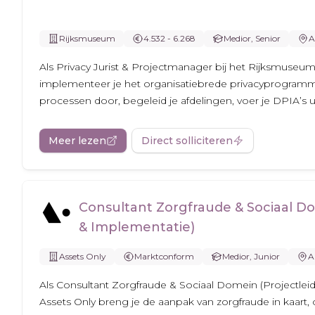
Rijksmuseum
4.532 - 6.268
Medior, Senior
A
Als Privacy Jurist & Projectmanager bij het Rijksmuseu
implementeer je het organisatiebrede privacyprogramma
processen door, begeleid je afdelingen, voer je DPIA’s ui
Meer lezen
Direct solliciteren
Consultant Zorgfraude & Sociaal Do
& Implementatie)
Assets Only
Marktconform
Medior, Junior
A
Als Consultant Zorgfraude & Sociaal Domein (Projectleid
Assets Only breng je de aanpak van zorgfraude in kaart, 