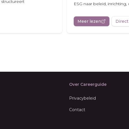
 structureert
ESG naar beleid, inrichting, 
Meer lezen
Direct
Over Careerguide
Privacybeleid
Contact