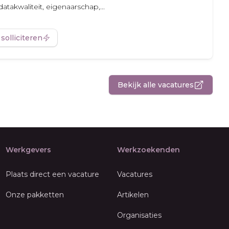
datakwaliteit, eigenaarschap,...
 solliciteren
Bekijk alle vacatures
Werkgevers
Werkzoekenden
Plaats direct een vacature
Vacatures
Onze pakketten
Artikelen
Organisaties