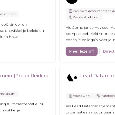
Brouwers Accountants en Ad
msterdam
Zwolle, Apeldoorn
m coördineer en
Als Compliance Adviseur Au
, ontwikkel je beleid en
compliancebeleid voor de aud
t en houd...
coach je collega’s, voer je in
Meer lezen
Direct
mein (Projectleiding
Lead Datama
msterdam
Assets Only
Marktcon
ing & Implementatie) bij
Als Lead Datamanagement b
ontwikkel je
organisaties aantoonbaar in 