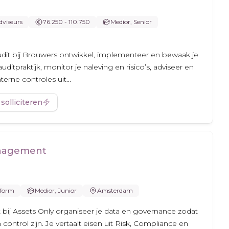
viseurs
76.250 - 110.750
Medior, Senior
dit bij Brouwers ontwikkel, implementeer en bewaak je
itpraktijk, monitor je naleving en risico’s, adviseer en
terne controles uit...
 solliciteren
nagement
form
Medior, Junior
Amsterdam
ij Assets Only organiseer je data en governance zodat
control zijn. Je vertaalt eisen uit Risk, Compliance en