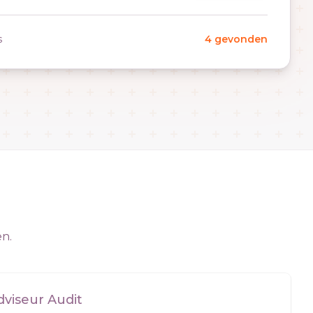
s
4 gevonden
en.
viseur Audit