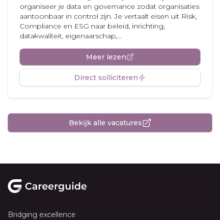
organiseer je data en governance zodat organisaties
aantoonbaar in control zijn. Je vertaalt eisen uit Risk,
Compliance en ESG naar beleid, inrichting,
datakwaliteit, eigenaarschap,...
Meer lezen
Direct solliciteren
Bekijk alle vacatures
Footer
Bridging excellence