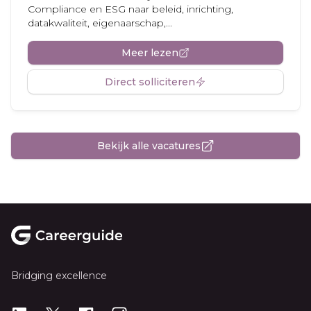
Compliance en ESG naar beleid, inrichting,
datakwaliteit, eigenaarschap,...
Meer lezen
Direct solliciteren
Bekijk alle vacatures
Footer
Bridging excellence