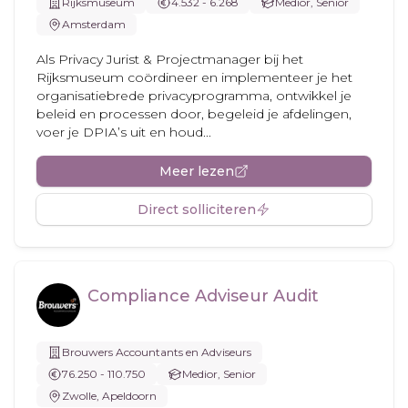
Rijksmuseum
4.532 - 6.268
Medior, Senior
Amsterdam
Als Privacy Jurist & Projectmanager bij het
Rijksmuseum coördineer en implementeer je het
organisatiebrede privacyprogramma, ontwikkel je
beleid en processen door, begeleid je afdelingen,
voer je DPIA’s uit en houd...
Meer lezen
Direct solliciteren
Compliance Adviseur Audit
Brouwers Accountants en Adviseurs
76.250 - 110.750
Medior, Senior
Zwolle, Apeldoorn