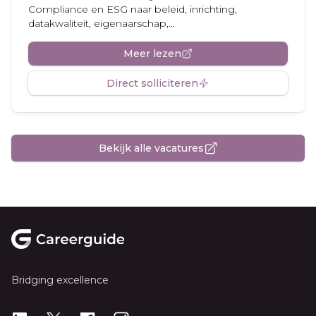
Compliance en ESG naar beleid, inrichting,
datakwaliteit, eigenaarschap,...
Meer lezen
Direct solliciteren
Bekijk alle vacatures
Footer
Bridging excellence