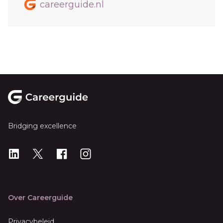
careerguide.nl
Footer
Bridging excellence
LinkedIn
X
X
Instagram
Over Careerguide
Privacybeleid