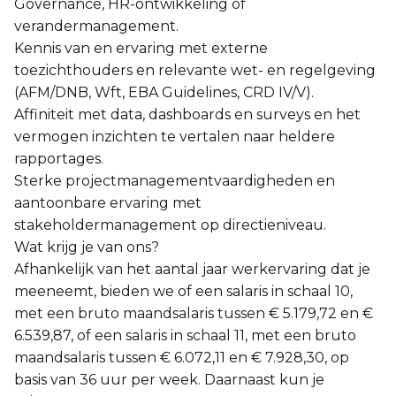
Governance, HR-ontwikkeling of
verandermanagement.
Kennis van en ervaring met externe
toezichthouders en relevante wet- en regelgeving
(AFM/DNB, Wft, EBA Guidelines, CRD IV/V).
Affiniteit met data, dashboards en surveys en het
vermogen inzichten te vertalen naar heldere
rapportages.
Sterke projectmanagementvaardigheden en
aantoonbare ervaring met
stakeholdermanagement op directieniveau.
Wat krijg je van ons?
Afhankelijk van het aantal jaar werkervaring dat je
meeneemt, bieden we of een salaris in schaal 10,
met een bruto maandsalaris tussen € 5.179,72 en €
6.539,87, of een salaris in schaal 11, met een bruto
maandsalaris tussen € 6.072,11 en € 7.928,30, op
basis van 36 uur per week. Daarnaast kun je