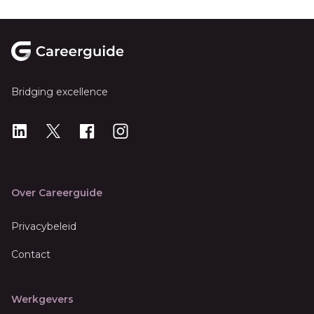
Footer
Bridging excellence
LinkedIn
X
X
Instagram
Over Careerguide
Privacybeleid
Contact
Werkgevers