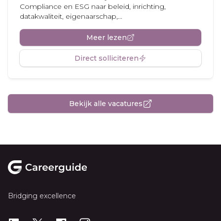
Compliance en ESG naar beleid, inrichting,
datakwaliteit, eigenaarschap,...
Meer lezen
Direct solliciteren
Bekijk alle vacatures
Footer
Bridging excellence