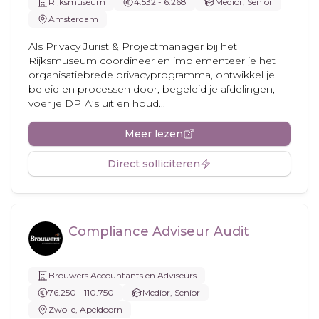
Rijksmuseum
4.532 - 6.268
Medior, Senior
Amsterdam
Als Privacy Jurist & Projectmanager bij het
Rijksmuseum coördineer en implementeer je het
organisatiebrede privacyprogramma, ontwikkel je
beleid en processen door, begeleid je afdelingen,
voer je DPIA’s uit en houd...
Meer lezen
Direct solliciteren
Compliance Adviseur Audit
Brouwers Accountants en Adviseurs
76.250 - 110.750
Medior, Senior
Zwolle, Apeldoorn